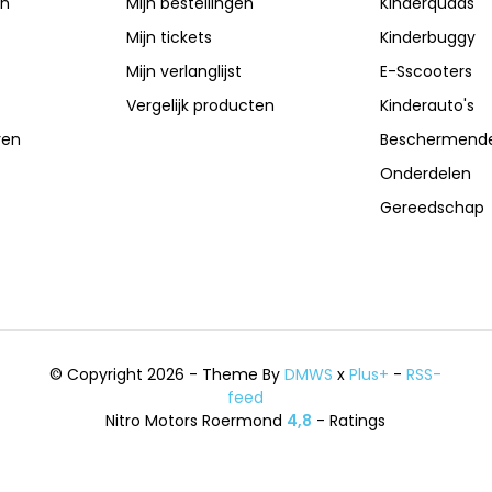
en
Mijn bestellingen
Kinderquads
Mijn tickets
Kinderbuggy
Mijn verlanglijst
E-Sscooters
Vergelijk producten
Kinderauto's
ren
Beschermende
Onderdelen
Gereedschap
© Copyright 2026 - Theme By
DMWS
x
Plus+
-
RSS-
feed
Nitro Motors Roermond
4,8
- Ratings