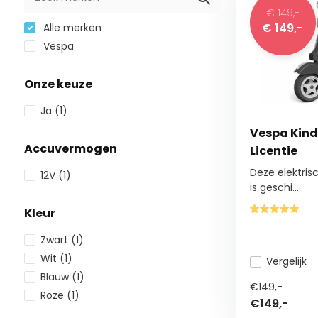
€ 149,-
€ 149,-
Alle merken
Vespa
Onze keuze
Ja
(1)
Vespa Kinde
Accuvermogen
Licentie
Deze elektris
12V
(1)
is geschi...
Kleur
Zwart
(1)
Wit
(1)
Vergelijk
Blauw
(1)
€149,-
Roze
(1)
€149,-