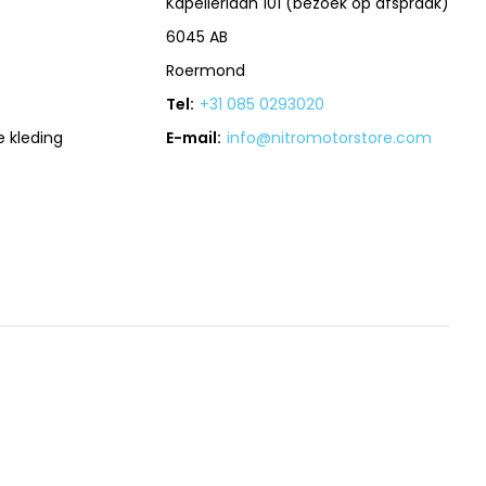
Kapellerlaan 101 (bezoek op afspraak)
6045 AB
Roermond
Tel:
+31 085 0293020
 kleding
E-mail:
info@nitromotorstore.com