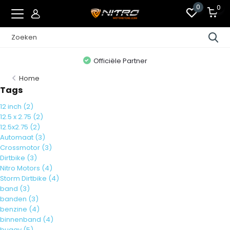
0
0
Officiële Partner
Home
Tags
12 inch
(2)
12.5 x 2.75
(2)
12.5x2.75
(2)
Automaat
(3)
Crossmotor
(3)
Dirtbike
(3)
Nitro Motors
(4)
Storm Dirtbike
(4)
band
(3)
banden
(3)
benzine
(4)
binnenband
(4)
buggy
(5)