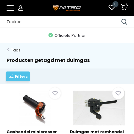
0
0
Officiële Partner
Tags
Producten getagd met duimgas
Filters
Gashendel minicrosser
Duimgas met remhendel