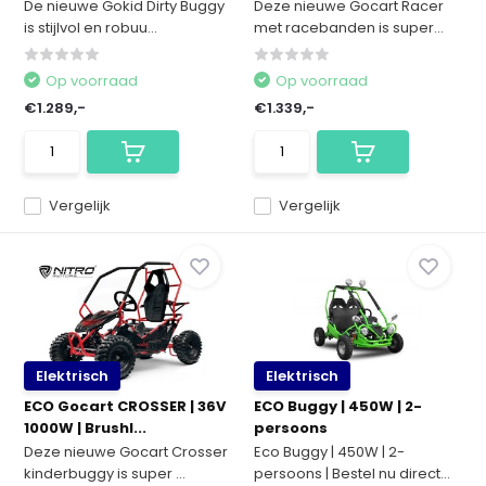
De nieuwe Gokid Dirty Buggy
Deze nieuwe Gocart Racer
is stijlvol en robuu...
met racebanden is super...
Op voorraad
Op voorraad
€1.289,-
€1.339,-
Vergelijk
Vergelijk
Elektrisch
Elektrisch
ECO Gocart CROSSER | 36V
ECO Buggy | 450W | 2-
1000W | Brushl...
persoons
Deze nieuwe Gocart Crosser
Eco Buggy | 450W | 2-
kinderbuggy is super ...
persoons | Bestel nu direct...