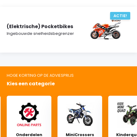
ACTIE!
(Elektrische) Pocketbikes
Ingebouwde snelheidsbegrenzer
HOGE KORTING OP DE ADVIESPRIJS
Kies een categorie
Onderdelen
MiniCrossers
Kinderq