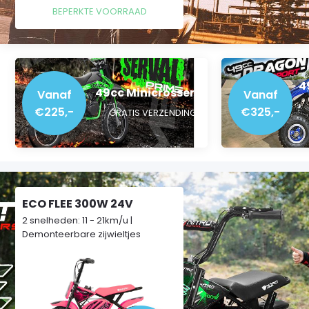
BEPERKTE VOORRAAD
4
49cc Minicrossers
Vanaf
Vanaf
€225,-
€325,-
GRATIS VERZENDING*
ECO FLEE 300W 24V
2 snelheden: 11 - 21km/u |
Demonteerbare zijwieltjes