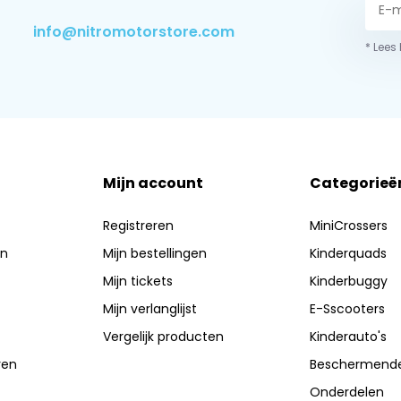
info@nitromotorstore.com
* Lees
Mijn account
Categorieë
Registreren
MiniCrossers
en
Mijn bestellingen
Kinderquads
Mijn tickets
Kinderbuggy
Mijn verlanglijst
E-Sscooters
Vergelijk producten
Kinderauto's
ren
Beschermende
Onderdelen