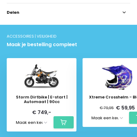
Delen
ACCESSOIRES | VEILIGHEID
Maak je bestelling compleet
Storm Dirtbike | E-start |
Xtreme Crosshelm - B
Automaat | 90cc
€ 59,95
€ 79,95
€ 749,-