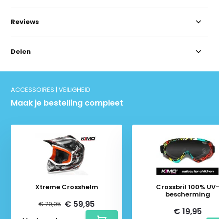
Reviews
Delen
ACCESSOIRES | VEILIGHEID
Maak je bestelling compleet
Xtreme Crosshelm
Crossbril 100% UV
bescherming
€ 59,95
€ 79,95
€ 19,95