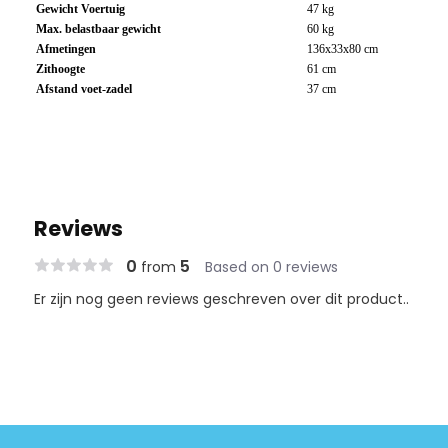
Gewicht Voertuig
47 kg
Max. belastbaar gewicht
60 kg
Afmetingen
136x33x80 cm
Zithoogte
61 cm
Afstand voet-zadel
37 cm
Reviews
0
5
from
Based on 0 reviews
Er zijn nog geen reviews geschreven over dit product..