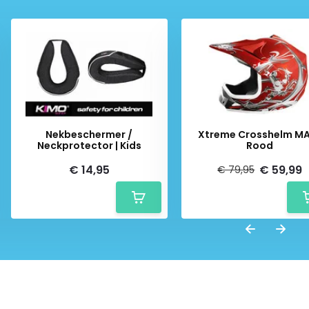
Nekbeschermer /
Xtreme Crosshelm MAT-
Neckprotector | Kids
Rood
€ 14,95
€ 59,99
€ 79,95