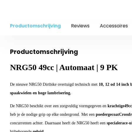
Productomschrijving
Reviews
Accessoires
Productomschrijving
NRG50
49cc | Automaat | 9 PK
De nieuwe NRG50 Dirtbike overtuigd technisch met
10, 12 od 14 inch
spaakwielen en hoge lambrisering.
De NRG50 beschikt over een zorgvuldig vormgegeven en
krachtige
49cc
heb je de nodige grip op elke ondergrond. Met een
poedergecoat
Crossf
concurrenten achter. Daarnaast heeft de NRG50 heeft een
speciale
race-u
bijbehorende
geluid
.