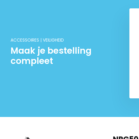
ACCESSOIRES | VEILIGHEID
Maak je bestelling
compleet
sbril 100% UV-
Crosslaarzen - Rood
escherming
€ 79,95
€ 99,99
€ 19,95