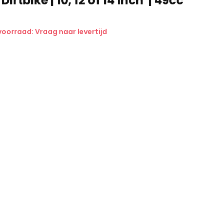
irtbike | 10, 12 of 14 inch' | 49cc
voorraad: Vraag naar levertijd