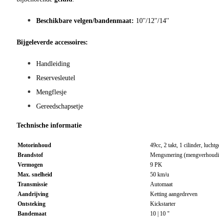
Beschikbare velgen/bandenmaat:
10''/12''/14''
Bijgeleverde accessoires:
Handleiding
Reservesleutel
Mengflesje
Gereedschapsetje
Technische informatie
Motorinhoud
49cc, 2 takt, 1 cilinder, luch
Brandstof
Mengsmering (mengverhoudin
Vermogen
9 PK
Max. snelheid
50 km/u
Transmissie
Automaat
Aandrijving
Ketting aangedreven
Ontsteking
Kickstarter
Bandemaat
10 | 10 "