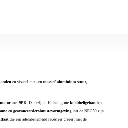
 banden
en visueel met een
massief aluminium stuur,
motor
met
9
PK
. Dankzij de 10 inch grote
knobbelige
banden
rame
en
geavanceerde
robuuste
vormgeving
laat de NRG50 zijn
itlaat
die een adembenemend racesfeer creëert met de