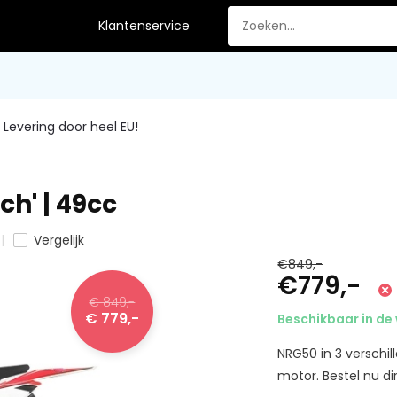
Klantenservice
Levering door heel EU!
nch' | 49cc
Vergelijk
€849,-
€779,-
€ 849,-
€ 779,-
Beschikbaar in de 
NRG50 in 3 verschi
motor. Bestel nu dir