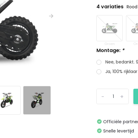
4 variaties
Rood
Groen
Or
Montage:
*
Nee, bedankt. 
Ja, 100% rijkla
-
+
+2
Officiële partne
Snelle levertijd