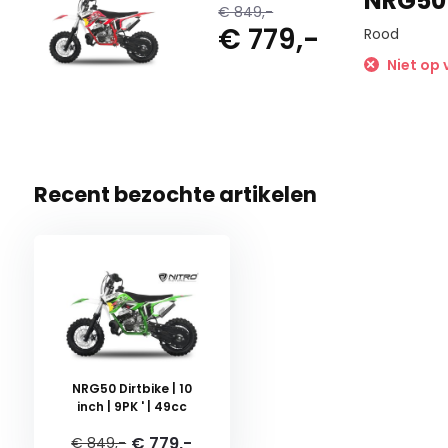
NRG50 D
€ 849,-
€ 779,-
Rood
Niet op 
Recent bezochte artikelen
NRG50 Dirtbike | 10
inch | 9PK ' | 49cc
€ 779,-
€ 849,-