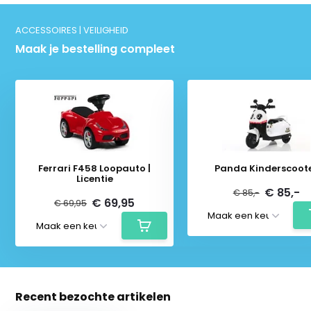
ACCESSOIRES | VEILIGHEID
Maak je bestelling compleet
Ferrari F458 Loopauto |
Panda Kinderscoot
Licentie
€ 85,-
€ 85,-
€ 69,95
€ 69,95
Recent bezochte artikelen