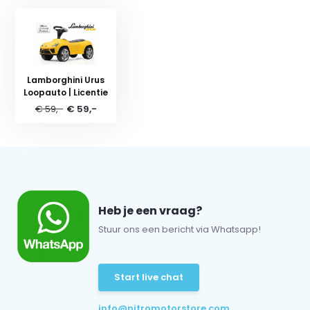
Lamborghini Urus
Loopauto | Licentie
€ 59,-
€ 59,-
Heb je een vraag?
Stuur ons een bericht via Whatsapp!
Start live chat
info@nitromotorstore.com