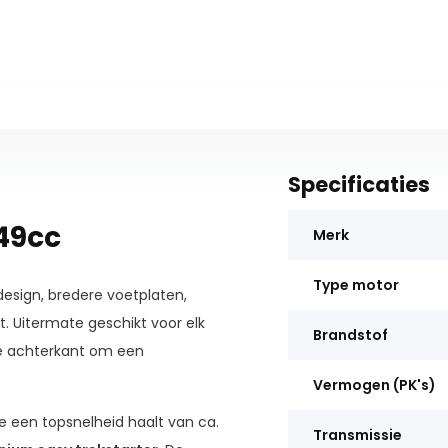
Specificaties
49cc
Merk
Type motor
esign, bredere voetplaten,
t. Uitermate geschikt voor elk
Brandstof
de achterkant om een
Vermogen (PK's)
e een topsnelheid haalt van ca.
Transmissie