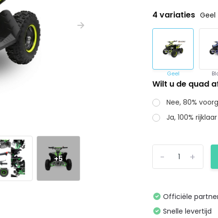
4 variaties
Geel
Geel
B
Wilt u de quad 
Nee, 80% voorg
Ja, 100% rijkla
-
+
+5
Officiële partne
Snelle levertijd