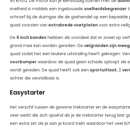
50 km/u. De motor kun je eenvoudig starten met de
alumi
snelheid is middels een ingebouwde
snelheidsbegrenzer
t
schroef bij de duimgas die de gashendel op een bepaalde p
quad voorzien van
extra
brede voetplaten
voor extra veil
De
6 inch banden
hebben als voordeel dat er zowel op ver
grond mee kan worden gereden. De
velgranden zijn mee
quad zodat het een leukere uitstraling heeft gekregen. Ve
voorbumper
waardoor de quad geen schade oploopt als 
wordt gereden. De quad heeft ook een
sportuitlaat
, 2
ver
achter die verstelbaar is.
Easystarter
Het verschil tussen de gewone trekstarter en de easystarte
veer werkt die zich opwind als je de trekstarter terug laat
een extra zet als je aan je koord trekt waardoor het veel li