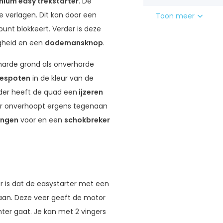
nium easy trekstarter
. De
e verlagen. Dit kan door een
Toon meer
unt blokkeert. Verder is deze
igheid en een
dodemansknop
.
harde grond als onverharde
gespoten
in de kleur van de
rder heeft de quad een
ijzeren
er onverhoopt ergens tegenaan
ingen
voor en een
schokbreker
r is dat de easystarter met een
 gaan. Deze veer geeft de motor
chter gaat. Je kan met 2 vingers