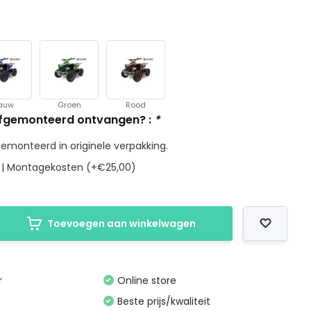
lauw
Groen
Rood
afgemonteerd ontvangen? :
*
emonteerd in originele verpakking.
ar | Montagekosten (+€25,00)
Toevoegen aan winkelwagen
r
Online store
Beste prijs/kwaliteit