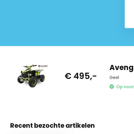
€ 14,95
Avenge
€ 495,-
Geel
Op voor
Recent bezochte artikelen