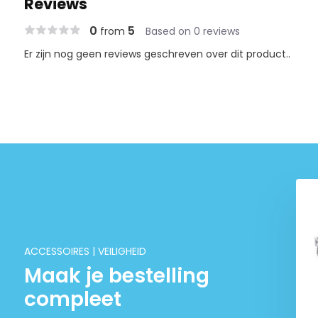
Reviews
0
5
from
Based on 0 reviews
Er zijn nog geen reviews geschreven over dit product..
Harnas | Chestprotector
€ 64,95
ACCESSOIRES | VEILIGHEID
Maak je bestelling
compleet
beschermer /
rotector | Kids